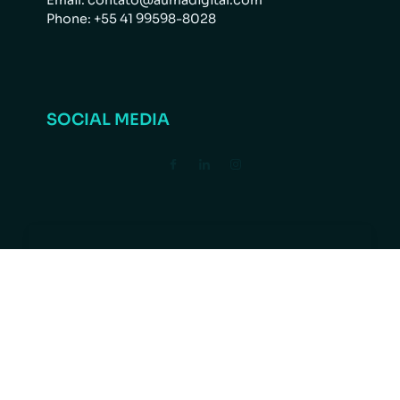
Email: contato@aumadigital.com
Phone: +55 41 99598-8028
SOCIAL MEDIA
AUMA Digital is a
B2B marketing
agency
specializing in
lead generation,
strategic SEO,
paid traffic, and
CRM