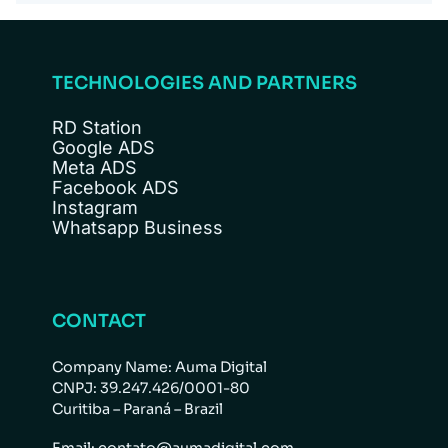
cenários em que marketing precisa apoiar venda
paga e CRM com foco em geração de receita. A
consultiva e qualificação de oportunidade.
própria página do blog convida o usuário a
receber conteúdos estratégicos sobre SEO,
TECHNOLOGIES AND PARTNERS
tráfego pago, funil de vendas e crescimento
RD Station
B2B, o que reforça essa proposta editorial.
Google ADS
Meta ADS
Facebook ADS
Instagram
Whatsapp Business
CONTACT
Company Name: Auma Digital
CNPJ: 39.247.426/0001-80
Curitiba – Paraná – Brazil